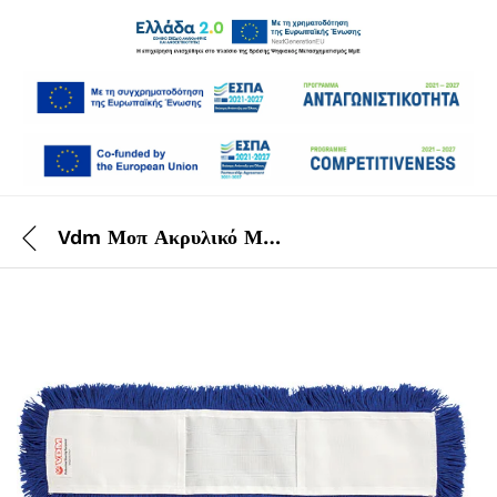
Vdm Μοπ Ακρυλικό Μπλε 80 cm