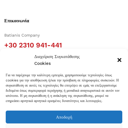
Επικοινωνία
Batianis Company
+30 2310 941-441
Building Block 48-A, Square DA8 Str., Plot 20 Sindos
Διαχείριση Συγκατάθεσης
Industrial Area, 57 022 Thessaloniki, Greece
Cookies
info@batianis.gr
Για να παρέχουμε την καλύτερη εμπειρία, χρησιμοποιούμε τεχνολογίες όπως
cookies για την αποθήκευση ή/και την πρόσβαση σε πληροφορίες συσκευών. Η
Πληροφορίες
συγκατάθεση σε αυτές τις τεχνολογίες θα επιτρέψει σε εμάς να επεξεργαστούμε
δεδομένα όπως συμπεριφορά περιήγησης ή μοναδικά αναγνωριστικά σε αυτόν τον
ιστότοπο. Η μη συγκατάθεση ή η ανάκληση της συγκατάθεσης, μπορεί να
επηρεάσει αρνητικά αρνητικά ορισμένες δυνατότητες και λειτουργίες.
Πιστοποιήσεις
Αποδοχή