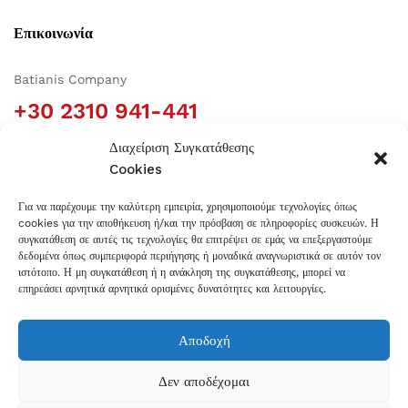
Επικοινωνία
Batianis Company
+30 2310 941-441
Building Block 48-A, Square DA8 Str., Plot 20 Sindos
Διαχείριση Συγκατάθεσης
Industrial Area, 57 022 Thessaloniki, Greece
Cookies
info@batianis.gr
Για να παρέχουμε την καλύτερη εμπειρία, χρησιμοποιούμε τεχνολογίες όπως
cookies για την αποθήκευση ή/και την πρόσβαση σε πληροφορίες συσκευών. Η
Πληροφορίες
συγκατάθεση σε αυτές τις τεχνολογίες θα επιτρέψει σε εμάς να επεξεργαστούμε
δεδομένα όπως συμπεριφορά περιήγησης ή μοναδικά αναγνωριστικά σε αυτόν τον
ιστότοπο. Η μη συγκατάθεση ή η ανάκληση της συγκατάθεσης, μπορεί να
επηρεάσει αρνητικά αρνητικά ορισμένες δυνατότητες και λειτουργίες.
Πιστοποιήσεις
Αποδοχή
Δεν αποδέχομαι
© 2022 Batianis Company. All Rights Reserved