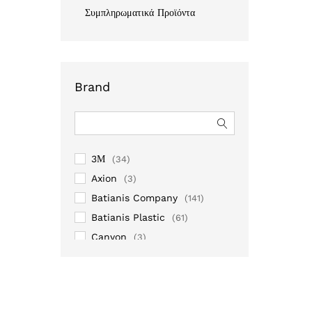
Συμπληρωματικά Προϊόντα
Brand
3Μ
(34)
Axion
(3)
Batianis Company
(141)
Batianis Plastic
(61)
Canyon
(3)
Cyclops
(13)
Diversey
(126)
Fantom Professional
(4)