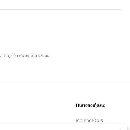
. Ισχυρό ενάντια στα άλατα.
Πιστοποιήσεις
ISO 9001:2015
γασία
ISO 14001:2015