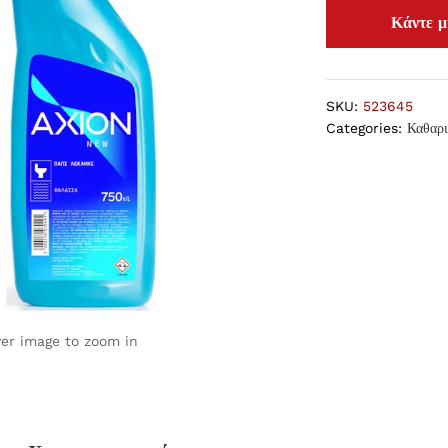
SKU:
523645
Categories:
Καθαρι
ver image to zoom in