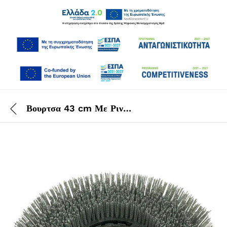
Βουρτσα 43 cm Με Ρινσματα Σιδήρου Taski Ergodisc