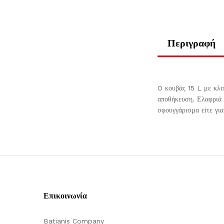
Περιγραφή
O κουβάς 15 L με κλι
αποθήκευση. Ελαφριά κ
σφουγγάρισμα είτε γι
Επικοινωνία
Batianis Company