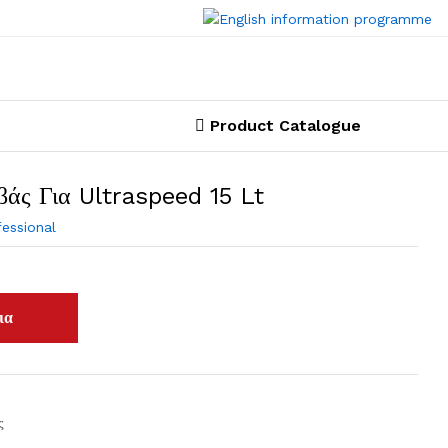
Product Catalogue
βάς Για Ultraspeed 15 Lt
fessional
ς