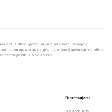
essional διαθέτει εργονομική λαβή για εύκολη μεταφορά κι
σή του και προτείνεται για χρήση με στίφτη ή πρέσα είτε για κάθετο
 καρότσια Origo100FX & Voleo Pro.
Πιστοποιήσεις
ISO 9001:2015