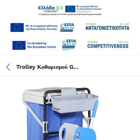
Trolley Καθαρισμού GONYZA 36