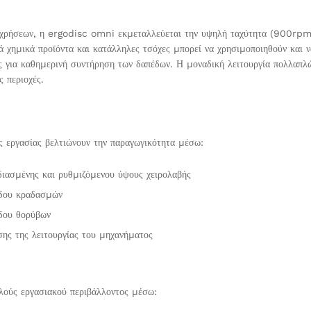
ρήσεων, η ergodisc omni εκµεταλλεύεται την υψηλή ταχύτητα (900rpm) κ
ά χηµικά προϊόντα και κατάλληλες τσόχες µπορεί να χρησιµοποιηθούν και ν
ς για καθηµερινή συντήρηση των δαπέδων. Η µοναδική λειτουργία πολλαπλ
 περιοχές.
ς εργασίας βελτιώνουν την παραγωγικότητα µέσω:
διασµένης και ρυθµιζόµενου ύψους χειρολαβής
έδου κραδασµών
δου θορύβων
σης της λειτουργίας του µηχανήµατος
λούς εργασιακού περιβάλλοντος µέσω: