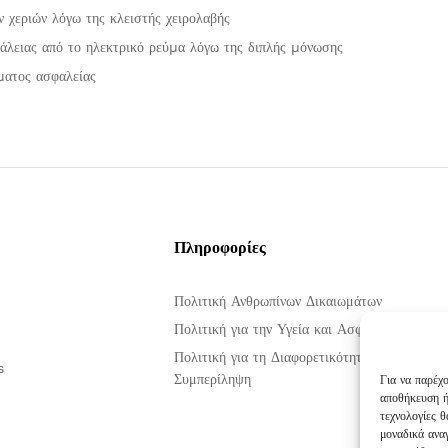
ν χεριών λόγω της κλειστής χειρολαβής
άλειας από το ηλεκτρικό ρεύµα λόγω της διπλής µόνωσης
µατος ασφαλείας
Πληροφορίες
Πολιτική Ανθρωπίνων Δικαιωμάτων
Πολιτική για την Υγεία και Ασφάλεια στην Ερ
Πολιτική για τη Διαφορετικότητα, την Ισότητα
s
Συμπερίληψη
Για να παρέχ
αποθήκευση ή
τεχνολογίες 
μοναδικά ανα