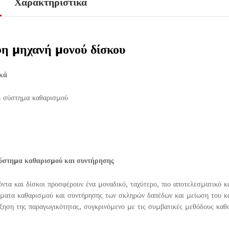
Χαρακτηριστικά
η µηχανή µονού δίσκου
κά
 σύστηµα καθαρισµού
ύστηµα καθαρισµού και συντήρησης
όντα και δίσκοι προσφέρουν ένα µοναδικό, ταχύτερο, πιο αποτελεσµατικό κ
µατα καθαρισµού και συντήρησης των σκληρών δαπέδων και µείωση του κό
ύξηση της παραγωγικότητας, συγκρινόµενο µε τις συµβατικές µεθόδους καθ