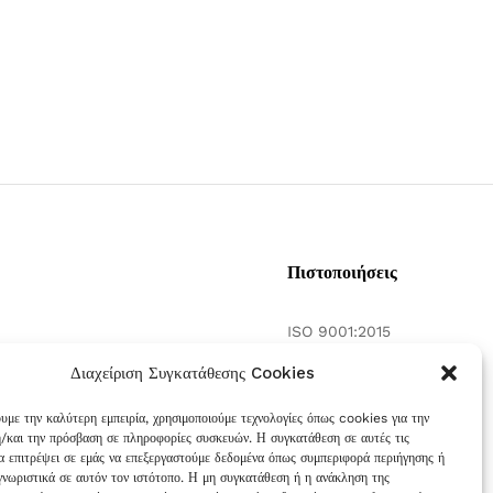
Πιστοποιήσεις
ISO 9001:2015
γασία
ISO 14001:2015
Διαχείριση Συγκατάθεσης Cookies
 και τη
ουμε την καλύτερη εμπειρία, χρησιμοποιούμε τεχνολογίες όπως cookies για την
/και την πρόσβαση σε πληροφορίες συσκευών. Η συγκατάθεση σε αυτές τις
θα επιτρέψει σε εμάς να επεξεργαστούμε δεδομένα όπως συμπεριφορά περιήγησης ή
γνωριστικά σε αυτόν τον ιστότοπο. Η μη συγκατάθεση ή η ανάκληση της