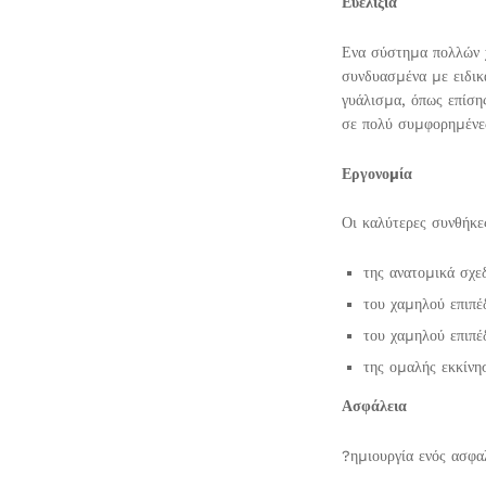
Ευελιξία
Ενα σύστηµα πολλών χ
συνδυασµένα µε ειδικ
γυάλισµα, όπως επίση
σε πολύ συµφορηµένες
Εργονοµία
Οι καλύτερες συνθήκε
της ανατοµικά σχε
του χαµηλού επιπ
του χαµηλού επιπέ
της οµαλής εκκίνη
Ασφάλεια
?ηµιουργία ενός ασφα