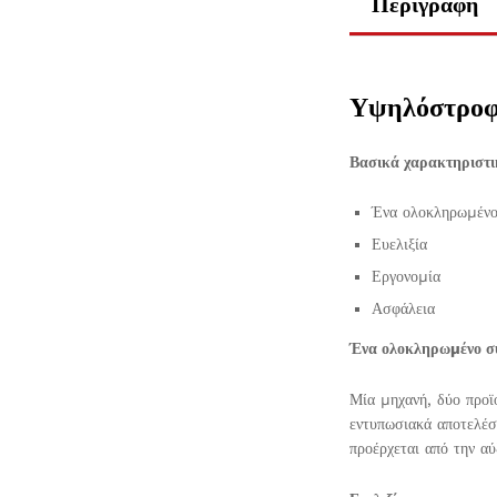
Περιγραφή
Υψηλόστροφ
Βασικά χαρακτηριστι
Ένα ολοκληρωµένο
Ευελιξία
Εργονοµία
Ασφάλεια
Ένα ολοκληρωµένο σ
Μία µηχανή, δύο προϊ
εντυπωσιακά αποτελέσ
προέρχεται από την α