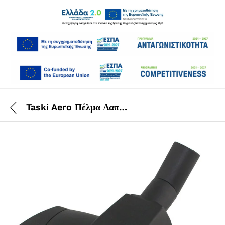
Taski Aero Πέλμα Δαπέδου Μεταλλικό 32 mm