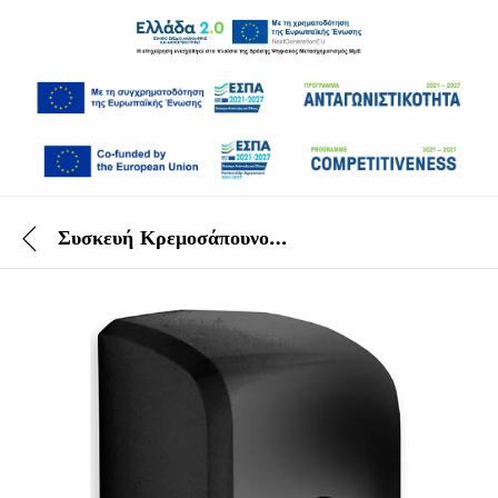
Συσκευή Κρεμοσάπουνου Μαύρη 500 ml