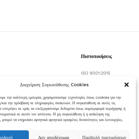
Πιστοποιήσεις
ISO 9001:2015
γασία
ISO 14001:2015
Διαχείριση Συγκατάθεσης Cookies
 και τη
ουμε την καλύτερη εμπειρία, χρησιμοποιούμε τεχνολογίες όπως cookies για την
/και την πρόσβαση σε πληροφορίες συσκευών. Η συγκατάθεση σε αυτές τις
θα επιτρέψει σε εμάς να επεξεργαστούμε δεδομένα όπως συμπεριφορά περιήγησης ή
γνωριστικά σε αυτόν τον ιστότοπο. Η μη συγκατάθεση ή η ανάκληση της
 μπορεί να επηρεάσει αρνητικά αρνητικά ορισμένες δυνατότητες και λειτουργίες.
ποδοχή
Δεν αποδέχομαι
Προβολή προτιμήσεων