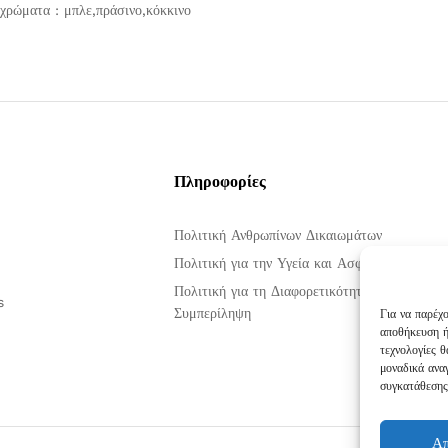
 χρώματα : μπλε,πράσινο,κόκκινο
Πληροφορίες
Πολιτική Ανθρωπίνων Δικαιωμάτων
Πολιτική για την Υγεία και Ασφάλεια στην Ερ
Πολιτική για τη Διαφορετικότητα, την Ισότητα
s
Συμπερίληψη
Για να παρέχ
αποθήκευση ή
τεχνολογίες 
μοναδικά ανα
συγκατάθεσης,
Α