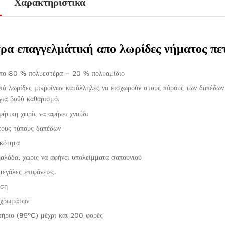
Χαρακτηριστικά
ρα επαγγελμάτική απο λωρίδες νήματος πε
πο 80 % πολυεστέρα – 20 % πολυαμίδιο
ό λωρίδες μικροΐνων κατάλληλες να εισχωρούν στους πόρους των δαπέδων 
για βαθύ καθαρισμό.
ήτικη χωρίς να αφήνει χνούδι
 τους τύπους δαπέδων
κότητα
υαλάδα, χωρις να αφήνει υπολείμματα σαπουνιού
εγάλες επιφάνειες.
άση
 χρωμάτων
τήριο (95°C) μέχρι και 200 φορές