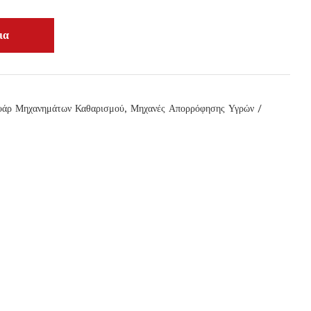
υάρ Μηχανημάτων Καθαρισμού
,
Μηχανές Απορρόφησης Υγρών /