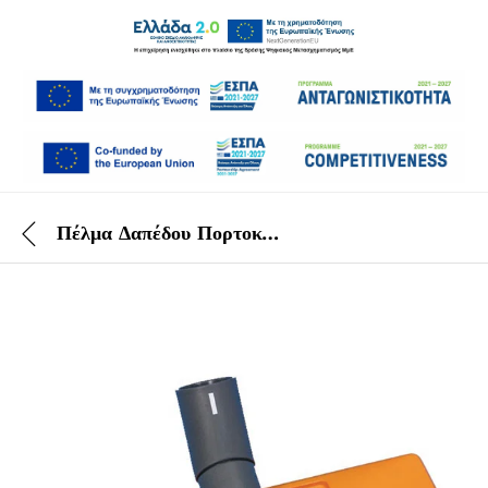
Πέλμα Δαπέδου Πορτοκαλί 30 cm Taski Bora 12/Vacumat 22