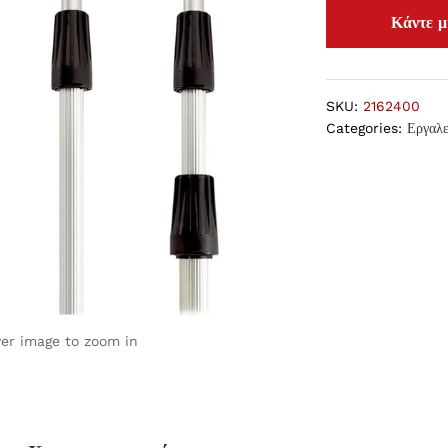
SKU:
2162400
Categories:
Εργαλε
ver image to zoom in