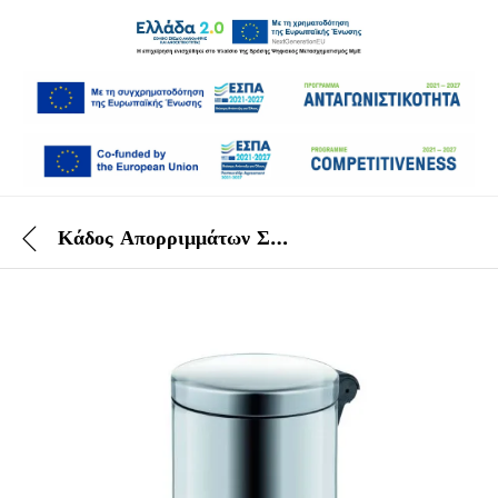
Κάδος Απορριμμάτων Σατινέ Inox Με Πεντάλ 20 Lt