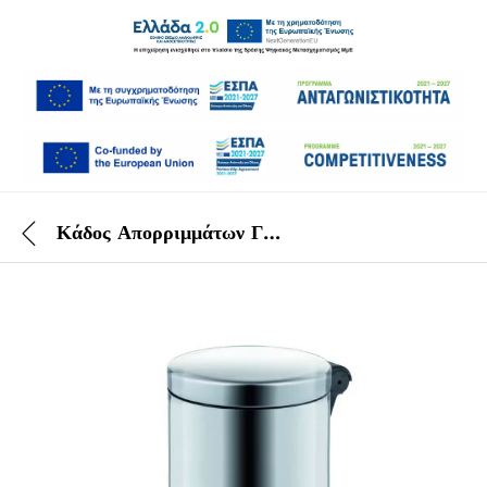
Κάδος Απορριμμάτων Γυαλιστερός Inox Με Πεντάλ 20 Lt