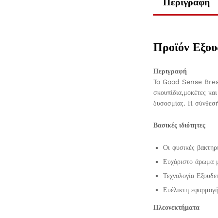
Περιγραφή
Προϊόν Εξο
Περιγραφή
To Good Sense BreakD
σκουπίδια,μοκέτες κα
δυσοσμίας. Η σύνθεσή
Βασικές ιδιότητες
Οι φυσικές βακτηρι
Ευχάριστο άρωμα μ
Τεχνολογία Εξουδ
Ευέλικτη εφαρμογ
Πλεονεκτήματα