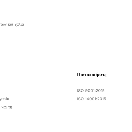
των και χαλιά
Πιστοποιήσεις
ISO 9001:2015
γασία
ISO 14001:2015
 και τη