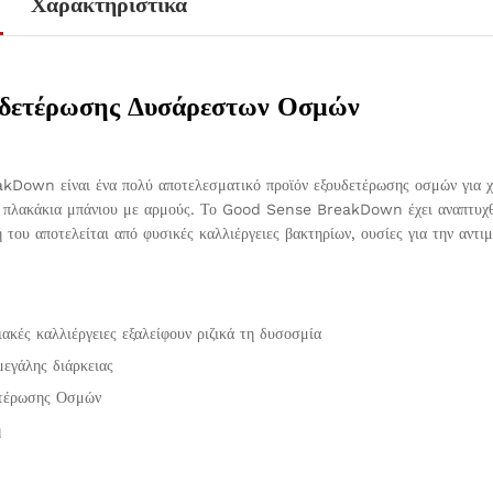
Χαρακτηριστικά
υδετέρωσης Δυσάρεστων Οσμών
own είναι ένα πολύ αποτελεσματικό προϊόν εξουδετέρωσης οσμών για χρή
ι πλακάκια μπάνιου με αρμούς. Το Good Sense BreakDown έχει αναπτυχθεί
 του αποτελείται από φυσικές καλλιέργειες βακτηρίων, ουσίες για την αντ
ακές καλλιέργειες εξαλείφουν ριζικά τη δυσοσμία
εγάλης διάρκειας
ετέρωσης Οσμών
ή