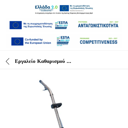
Εργαλείο Καθαρισμού Σκληρών Δαπέδων Taski Procarpet 30/45