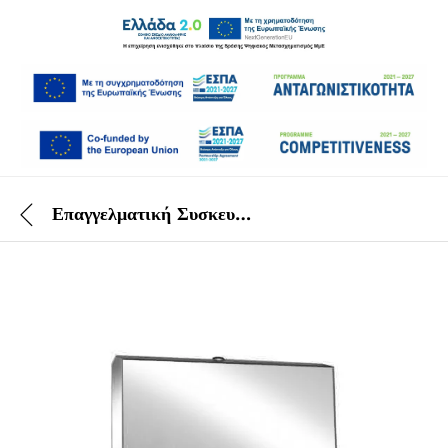
Επαγγελματική Συσκευή Χειροπετσέτας Inox