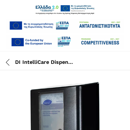
DI IntelliCare Dispens.Hybr.Black