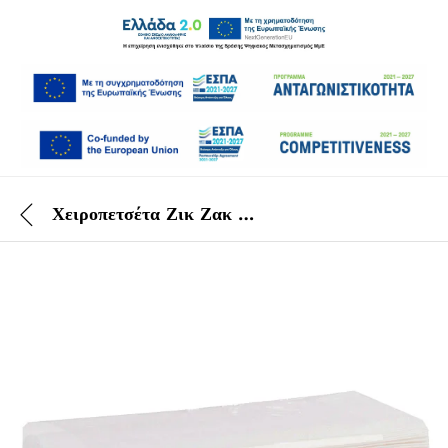
Χειροπετσέτα Ζικ Ζακ Λευκή Econ21 4000 ΤΕΜ