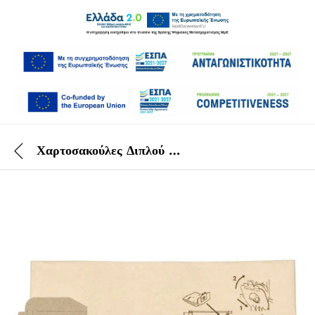
Χαρτοσακούλες Διπλού Τοιχώματος Taski Vento 8/8S/Baby Bora 10 ΤΕΜ