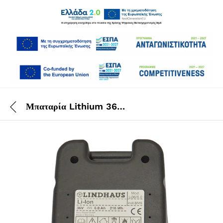
Μπαταρία Lithium 36V 6Ah Taski Aero Bp B Li-Ion