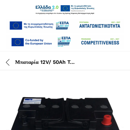
Μπαταρία 12V/ 50Ah Taski Swingo 455B BMS/455B/755B/955B