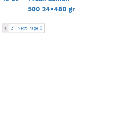
500 24×480 gr
1
2
Next Page