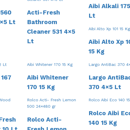
Aibi Alkali 175
 560
Acti-Fresh
Lt
×5 Lt
Bathroom
Cleaner 531 4×5
Lt
Aibi Alto Xp 1
15 Kg
 167
Aibi Whitener
Largo AntiBa
170 15 Kg
370 4×5 Lt
Rolco Aibi Ec
 Fresh
Rolco Acti-
140 15 Kg
 10 Lt
Fresh Lemon