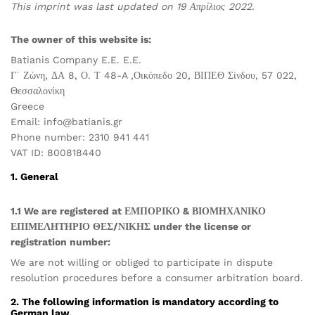
This imprint was last updated on 19 Απρίλιος 2022.
The owner of this website is:
Batianis Company E.E. E.E.
Γ΄ Ζώνη, ΔΑ 8, Ο. Τ 48-A ,Οικόπεδο 20, ΒΙΠΕΘ Σίνδου, 57 022,
Θεσσαλονίκη
Greece
Email:
rg.sinaitab@ofni
Phone number: 2310 941 441
VAT ID: 800818440
1. General
1.1 We are registered at ΕΜΠΟΡΙΚΟ & ΒΙΟΜΗΧΑΝΙΚΟ
ΕΠΙΜΕΛΗΤΗΡΙΟ ΘΕΣ/ΝΙΚΗΣ under the license or
registration number:
We are not willing or obliged to participate in dispute
resolution procedures before a consumer arbitration board.
2. The following information is mandatory according to
German law.