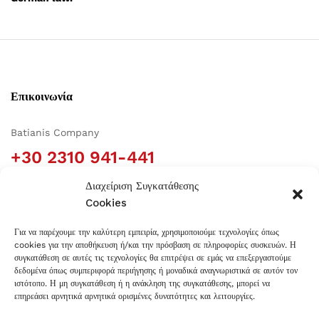
Επικοινωνία
Batianis Company
+30 2310 941-441
Building Block 48-A, Square DA8 Str., Plot 20 Sindos
Διαχείριση Συγκατάθεσης
Industrial Area, 57 022 Thessaloniki, Greece
Cookies
info@batianis.gr
Για να παρέχουμε την καλύτερη εμπειρία, χρησιμοποιούμε τεχνολογίες όπως
cookies για την αποθήκευση ή/και την πρόσβαση σε πληροφορίες συσκευών. Η
Πληροφορίες
συγκατάθεση σε αυτές τις τεχνολογίες θα επιτρέψει σε εμάς να επεξεργαστούμε
δεδομένα όπως συμπεριφορά περιήγησης ή μοναδικά αναγνωριστικά σε αυτόν τον
ιστότοπο. Η μη συγκατάθεση ή η ανάκληση της συγκατάθεσης, μπορεί να
επηρεάσει αρνητικά αρνητικά ορισμένες δυνατότητες και λειτουργίες.
Πιστοποιήσεις