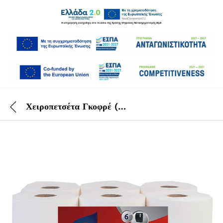
Χειροπετσέτα Γκοφρέ (Autocut) 800gr 6 ΤΕΜ